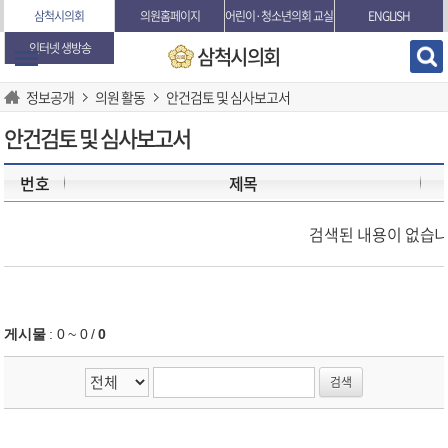
본문바로가기
삼척시의회
의원홈페이지
어린이·청소년의회 교실
ENGLISH
인터넷 생방송
삼척시의회
정보공개
의원 활동
안건검토 및 심사보고서
안건검토 및 심사보고서
번호
제목
검색된 내용이 없습니
게시물
:
0 ~ 0
/
0