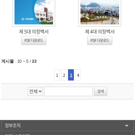
제 5대 의정백서
제 4대 의정백서
PDF 다운로드
PDF 다운로드
게시물
:
10 ~ 5
/
22
1
2
3
4
정부조직