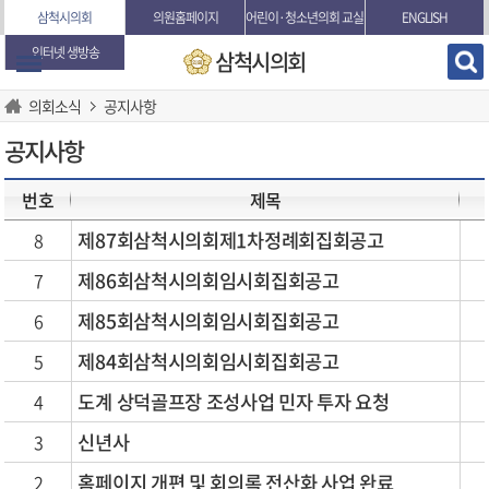
본문바로가기
삼척시의회
의원홈페이지
어린이·청소년의회 교실
ENGLISH
인터넷 생방송
삼척시의회
의회소식
공지사항
공지사항
번호
제목
제87회삼척시의회제1차정례회집회공고
8
제86회삼척시의회임시회집회공고
7
제85회삼척시의회임시회집회공고
6
제84회삼척시의회임시회집회공고
5
도계 상덕골프장 조성사업 민자 투자 요청
4
신년사
3
홈페이지 개편 및 회의록 전산화 사업 완료
2