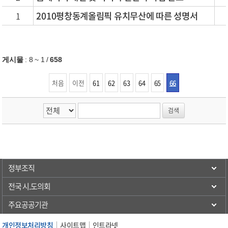
2010평창동계올림픽 유치무산에 따른 성명서
1
게시물
:
8 ~ 1
/
658
처음
이전
61
62
63
64
65
66
정부조직
전국 시.도의회
주요공공기관
개인정보처리방침
사이트맵
인트라넷