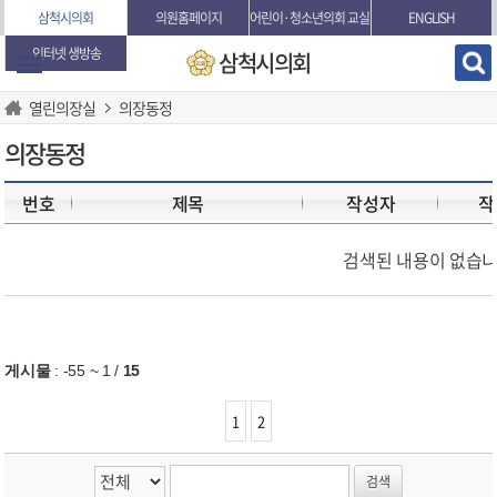
본문바로가기
삼척시의회
의원홈페이지
어린이·청소년의회 교실
ENGLISH
인터넷 생방송
삼척시의회
열린의장실
의장동정
의장동정
번호
제목
작성자
작
검색된 내용이 없습니
게시물
:
-55 ~ 1
/
15
1
2