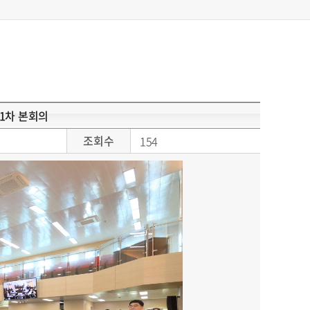
제1차 본회의
조회수
154