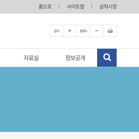
홈으로
사이트맵
삼척시청
글씨
100%
자료실
정보공개