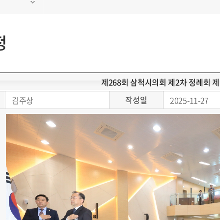
정
제268회 삼척시의회 제2차 정례회 
작성일
김주상
2025-11-27