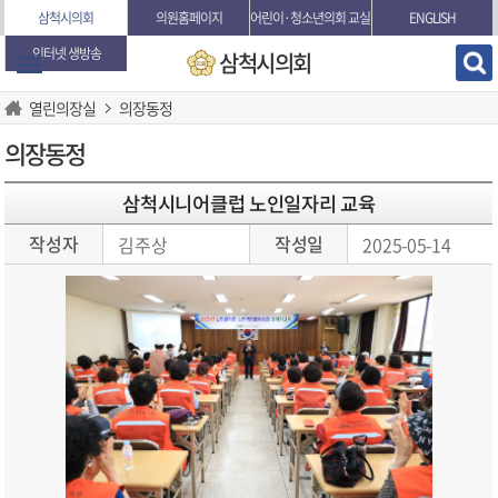
본문바로가기
삼척시의회
의원홈페이지
어린이·청소년의회 교실
ENGLISH
인터넷 생방송
삼척시의회
열린의장실
의장동정
의장동정
삼척시니어클럽 노인일자리 교육
작성자
작성일
김주상
2025-05-14