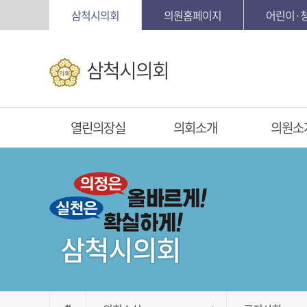
본문바로가기
삼척시의회
의원홈페이지
어린이·
삼척시의회
열린의장실
의회소개
의원소
삼척시의회