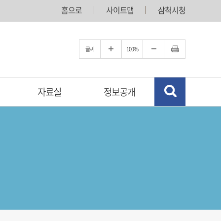
홈으로
사이트맵
삼척시청
글씨
100%
자료실
정보공개