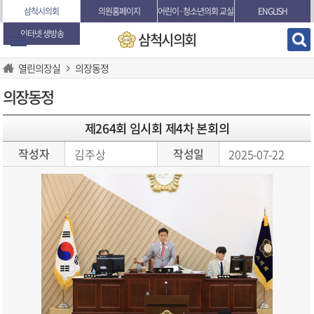
본문바로가기
삼척시의회
의원홈페이지
어린이·청소년의회 교실
ENGLISH
인터넷 생방송
삼척시의회
열린의장실
의장동정
의장동정
제264회 임시회 제4차 본회의
작성자
작성일
김주상
2025-07-22