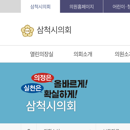
본문바로가기
삼척시의회
의원홈페이지
어린이·
삼척시의회
열린의장실
의회소개
의원소
삼척시의회