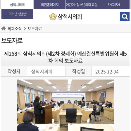
본문바로가기
삼척시의회
의원홈페이지
어린이·청소년의회 교실
ENGLISH
인터넷 생방송
삼척시의회
의회소식
보도자료
보도자료
제268회 삼척시의회(제2차 정례회) 예산결산특별위원회 제5
차 회의 보도자료
작성자
작성일
삼척시의회
2025-12-04