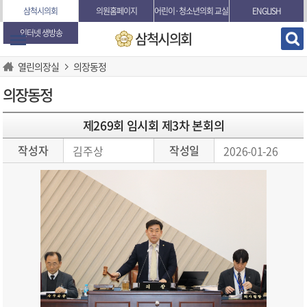
본문바로가기
삼척시의회
의원홈페이지
어린이·청소년의회 교실
ENGLISH
인터넷 생방송
삼척시의회
열린의장실
의장동정
의장동정
제269회 임시회 제3차 본회의
작성자
작성일
김주상
2026-01-26