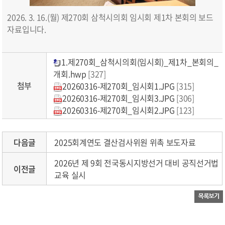
2026. 3. 16.(월) 제270회 삼척시의회 임시회 제1차 본회의 보드
자료입니다.
1.제270회_삼척시의회(임시회)_제1차_본회의_
개회.hwp
[327]
첨부
20260316-제270회_임시회1.JPG
[315]
20260316-제270회_임시회3.JPG
[306]
20260316-제270회_임시회2.JPG
[123]
다음글
2025회계연도 결산검사위원 위촉 보도자료
2026년 제 9회 전국동시지방선거 대비 공직선거법
이전글
교육 실시