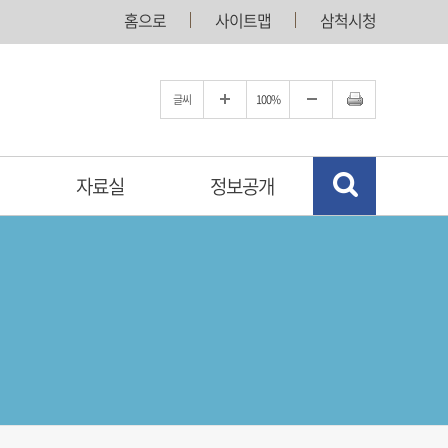
홈으로
사이트맵
삼척시청
글씨
100%
자료실
정보공개