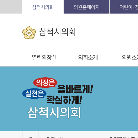
본문바로가기
삼척시의회
의원홈페이지
어린이·
삼척시의회
열린의장실
의회소개
의원소
삼척시의회