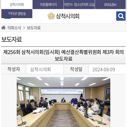
본문바로가기
삼척시의회
의원홈페이지
어린이·청소년의회 교실
ENGLISH
인터넷 생방송
삼척시의회
의회소식
보도자료
보도자료
제256회 삼척시의회(임시회) 예산결산특별위원회 제3차 회의
보도자료
작성자
작성일
삼척시의회
2024-08-09