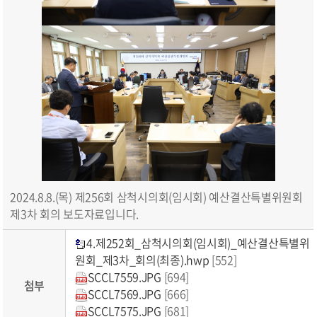
2024.8.8.(목) 제256회 삼척시의회(임시회) 예산결산특별위원회
제3차 회의 보도자료입니다.
4.제252회_삼척시의회(임시회)_예산결산특별위
원회_제3차_회의(최종).hwp
[552]
SCCL7559.JPG
[694]
첨부
SCCL7569.JPG
[666]
SCCL7575.JPG
[681]