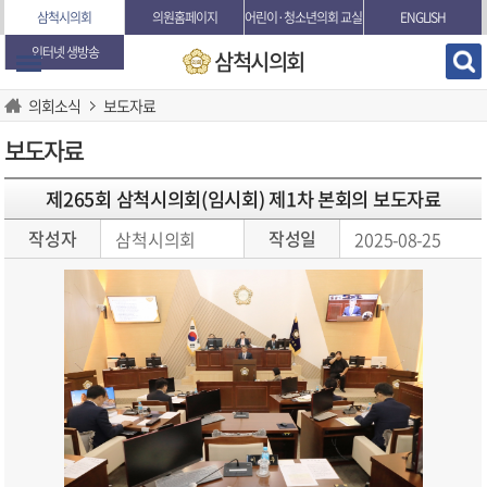
본문바로가기
삼척시의회
의원홈페이지
어린이·청소년의회 교실
ENGLISH
인터넷 생방송
삼척시의회
의회소식
보도자료
보도자료
제265회 삼척시의회(임시회) 제1차 본회의 보도자료
작성자
작성일
삼척시의회
2025-08-25