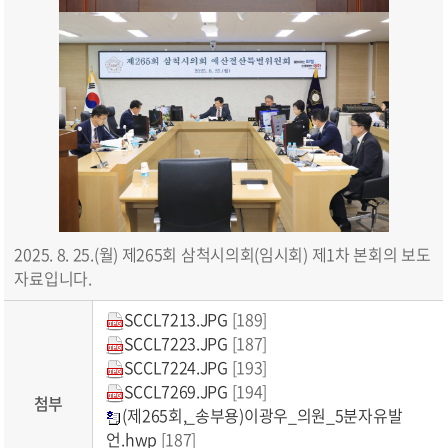
2025. 8. 25.(월) 제265회 삼척시의회(임시회) 제1차 본회의 보도
자료입니다.
SCCL7213.JPG
[189]
SCCL7223.JPG
[187]
SCCL7224.JPG
[193]
SCCL7269.JPG
[194]
첨부
(제265회,_송부용)이광우_의원_5분자유발
언.hwp
[187]