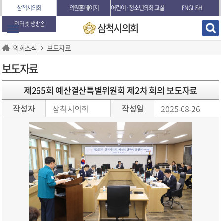
본문바로가기
삼척시의회
의원홈페이지
어린이·청소년의회 교실
ENGLISH
인터넷 생방송
삼척시의회
의회소식
보도자료
보도자료
제265회 예산결산특별위원회 제2차 회의 보도자료
작성자
작성일
삼척시의회
2025-08-26