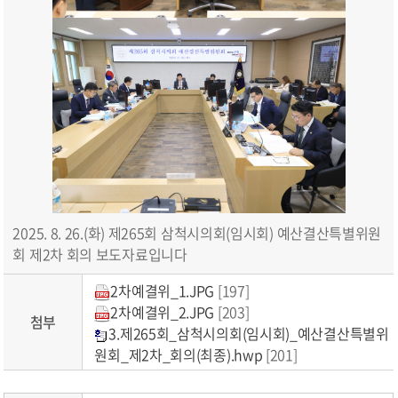
2025. 8. 26.(화) 제265회 삼척시의회(임시회) 예산결산특별위원
회 제2차 회의 보도자료입니다
2차예결위_1.JPG
[197]
2차예결위_2.JPG
[203]
첨부
3.제265회_삼척시의회(임시회)_예산결산특별위
원회_제2차_회의(최종).hwp
[201]