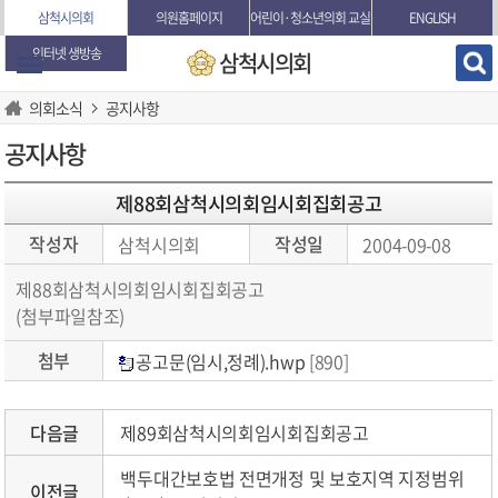
본문바로가기
삼척시의회
의원홈페이지
어린이·청소년의회 교실
ENGLISH
인터넷 생방송
삼척시의회
의회소식
공지사항
공지사항
제88회삼척시의회임시회집회공고
작성자
작성일
삼척시의회
2004-09-08
제88회삼척시의회임시회집회공고
(첨부파일참조)
첨부
공고문(임시,정례).hwp
[890]
다음글
제89회삼척시의회임시회집회공고
백두대간보호법 전면개정 및 보호지역 지정범위
이전글