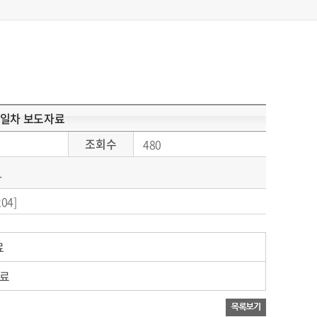
2일차 보도자료
조회수
480
.
204]
료
자료