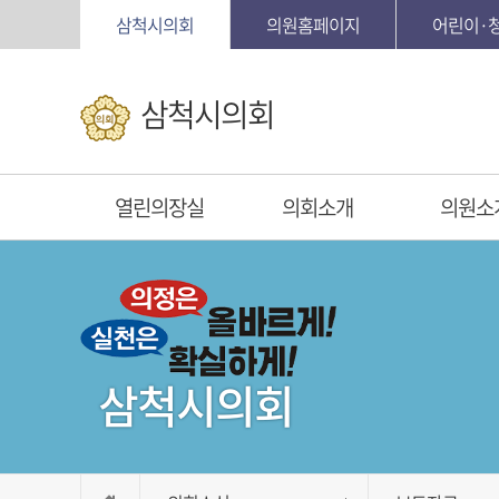
본문바로가기
삼척시의회
의원홈페이지
어린이·
삼척시의회
열린의장실
의회소개
의원소
삼척시의회