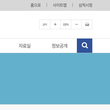
홈으로
사이트맵
삼척시청
글씨
100%
자료실
정보공개