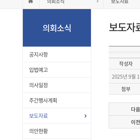
의회소식
보도자료
보도자
의회소식
공지사항
작성자
입법예고
2025년 9월
의사일정
첨부
주간행사계획
다
보도자료
이
의안현황