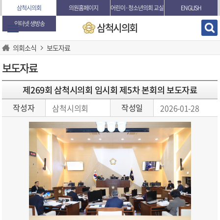
본문바로가기
삼척시의회
의원홈페이지
어린이·청소년의회 교실
ENGLISH
인터넷 생방송
삼척시의회
의회소식
보도자료
보도자료
제269회 삼척시의회 임시회 제5차 본회의 보도자료
작성자
작성일
삼척시의회
2026-01-28