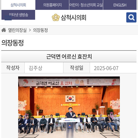
본문바로가기
삼척시의회
의원홈페이지
어린이·청소년의회 교실
ENGLISH
인터넷 생방송
삼척시의회
열린의장실
의장동정
의장동정
근덕면 어르신 효잔치
작성자
작성일
김주상
2025-06-07