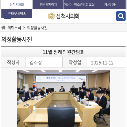
본문바로가기
삼척시의회
의원홈페이지
어린이·청소년의회 교실
ENGLISH
인터넷 생방송
삼척시의회
의회소식
의정활동사진
의정활동사진
11월 정례의원간담회
작성자
작성일
김주상
2025-11-12