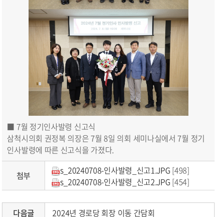
■ 7월 정기인사발령 신고식
삼척시의회 권정복 의장은 7월 8일 의회 세미나실에서 7월 정기
인사발령에 따른 신고식을 가졌다.
s_20240708-인사발령_신고1.JPG
[498]
첨부
s_20240708-인사발령_신고2.JPG
[454]
다음글
2024년 경로당 회장 이동 간담회