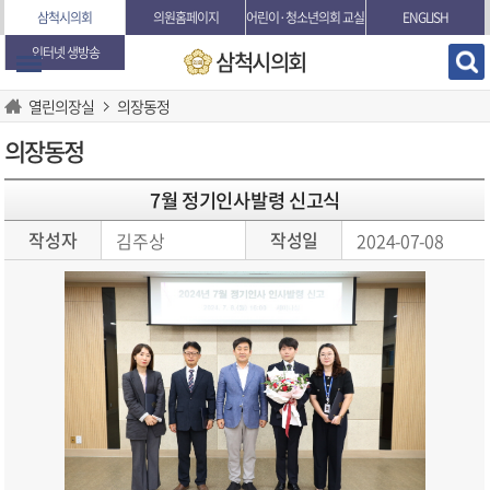
본문바로가기
삼척시의회
의원홈페이지
어린이·청소년의회 교실
ENGLISH
인터넷 생방송
삼척시의회
열린의장실
의장동정
의장동정
7월 정기인사발령 신고식
작성자
작성일
김주상
2024-07-08