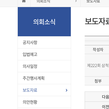
의회소식
보도자료
보도자
의회소식
공지사항
작성자
입법예고
제222회 삼
의사일정
주간행사계획
첨부
보도자료
다
의안현황
이