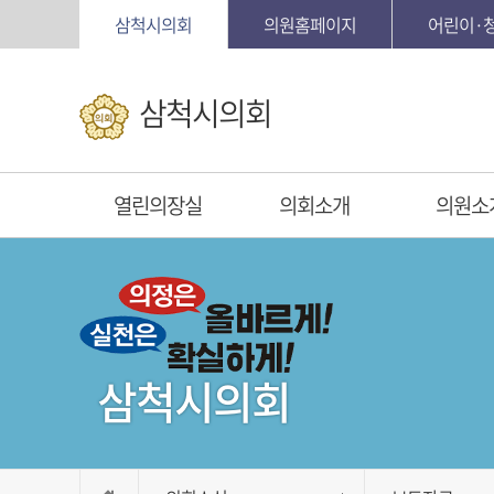
본문바로가기
삼척시의회
의원홈페이지
어린이·
삼척시의회
열린의장실
의회소개
의원소
삼척시의회