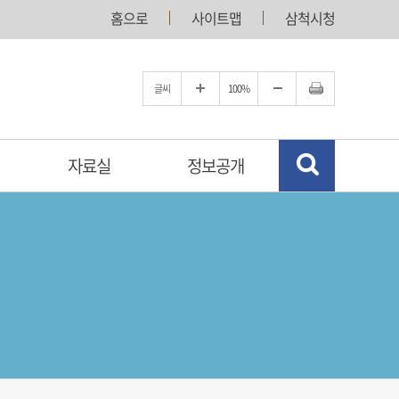
홈으로
사이트맵
삼척시청
글씨
100%
자료실
정보공개