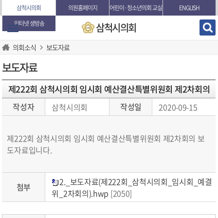
본문바로가기
삼척시의회
의원홈페이지
어린이·청소년의회 교실
ENGLISH
인터넷 생방송
삼척시의회
의회소식
보도자료
보도자료
제222회 삼척시의회 임시회 예산결산특별위원회 제2차회의
작성자
작성일
삼척시의회
2020-09-15
제222회 삼척시의회 임시회 예산결산특별위원회 제2차회의 보
도자료입니다.
2._보도자료(제222회_삼척시의회_임시회_예결
첨부
위_2차회의).hwp
[2050]