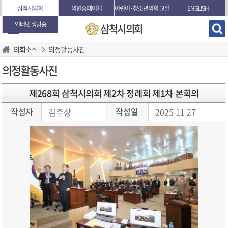
본문바로가기
삼척시의회
의원홈페이지
어린이·청소년의회 교실
ENGLISH
인터넷 생방송
삼척시의회
의회소식
의정활동사진
의정활동사진
제268회 삼척시의회 제2차 정례회 제1차 본회의
작성자
작성일
김주상
2025-11-27