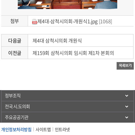
첨부
제4대-삼척시의회-개원식1.jpg
[1068]
다음글
제4대 삼척시의회 개원식
이전글
제159회 삼척시의회 임시회 제1차 본회의
정부조직
전국 시.도의회
주요공공기관
개인정보처리방침
사이트맵
인트라넷