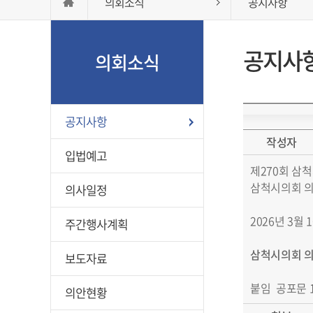
의회소식
공지사항
공지사
의회소식
공지사항
작성자
입법예고
제270회 삼척
삼척시의회 의
의사일정
2026년 3월 
주간행사계획
삼척시의회 의
보도자료
붙임 공포문 1
의안현황