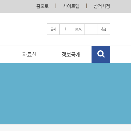
홈으로
사이트맵
삼척시청
글씨
100%
자료실
정보공개