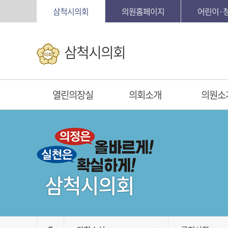
본문바로가기
삼척시의회
의원홈페이지
어린이·
삼척시의회
열린의장실
의회소개
의원소
삼척시의회