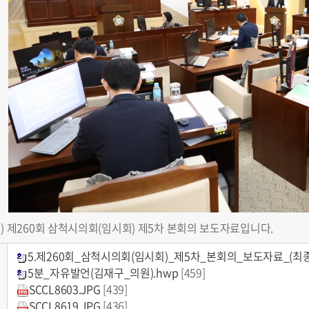
0.(월) 제260회 삼척시의회(임시회) 제5차 본회의 보도자료입니다.
5.제260회_삼척시의회(임시회)_제5차_본회의_보도자료_(최종
5분_자유발언(김재구_의원).hwp
[459]
SCCL8603.JPG
[439]
SCCL8619.JPG
[436]