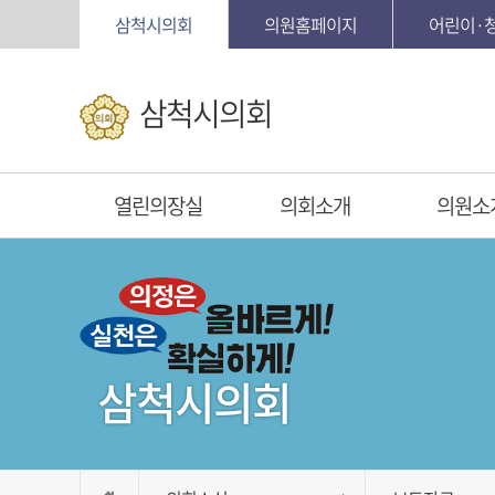
본문바로가기
삼척시의회
의원홈페이지
어린이·
삼척시의회
열린의장실
의회소개
의원소
삼척시의회