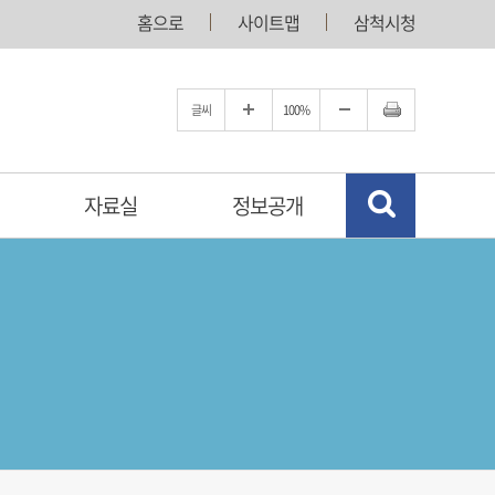
홈으로
사이트맵
삼척시청
글씨
100%
자료실
정보공개