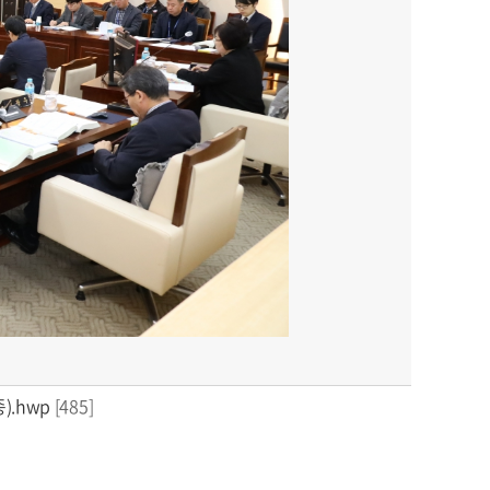
).hwp
[485]