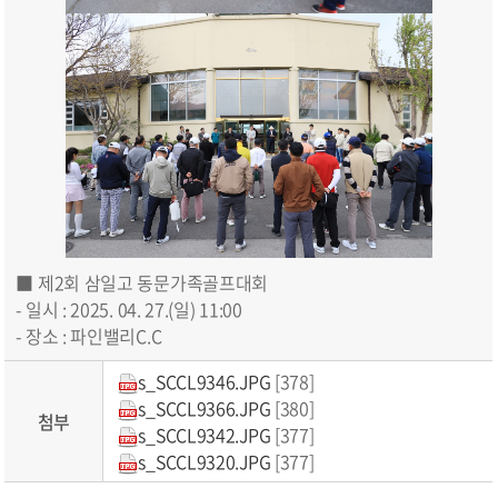
■ 제2회 삼일고 동문가족골프대회
- 일시 : 2025. 04. 27.(일) 11:00
- 장소 : 파인밸리C.C
s_SCCL9346.JPG
[378]
s_SCCL9366.JPG
[380]
첨부
s_SCCL9342.JPG
[377]
s_SCCL9320.JPG
[377]