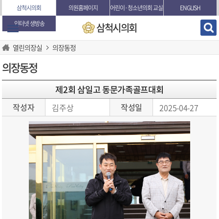
본문바로가기
삼척시의회
의원홈페이지
어린이·청소년의회 교실
ENGLISH
인터넷 생방송
삼척시의회
열린의장실
의장동정
의장동정
제2회 삼일고 동문가족골프대회
작성자
작성일
김주상
2025-04-27