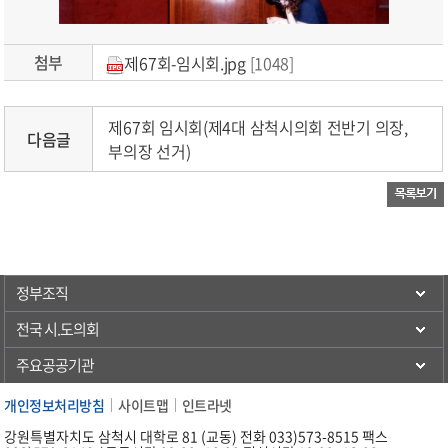
첨부
제67회-임시회.jpg
[1048]
제67회 임시회(제4대 삼척시의회 전반기 의장,
다음글
부의장 선거)
정부조직
전국 시.도의회
주요공공기관
개인정보처리방침
사이트맵
인트라넷
강원특별자치도 삼척시 대학로 81 (교동) 전화 033)573-8515 팩스