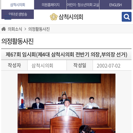
본문바로가기
삼척시의회
의원홈페이지
어린이·청소년의회 교실
ENGLISH
인터넷 생방송
삼척시의회
의회소식
의정활동사진
의정활동사진
제67회 임시회(제4대 삼척시의회 전반기 의장,부의장 선거)
작성자
작성일
삼척시의회
2002-07-02