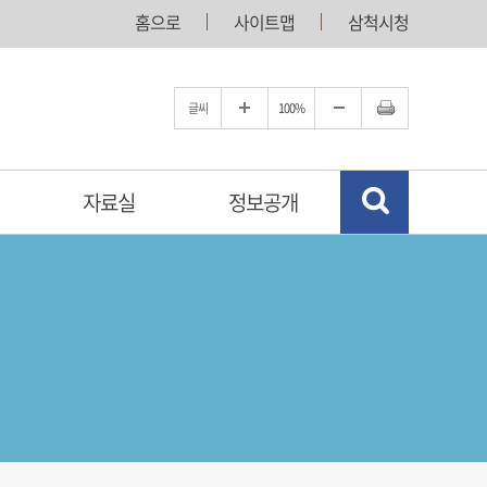
홈으로
사이트맵
삼척시청
글씨
100%
자료실
정보공개