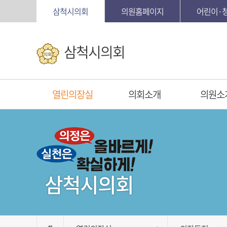
본문바로가기
삼척시의회
의원홈페이지
어린이·
삼척시의회
열린의장실
의회소개
의원소
삼척시의회