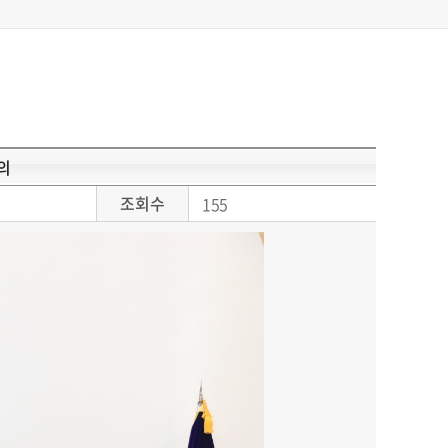
의
조회수
155