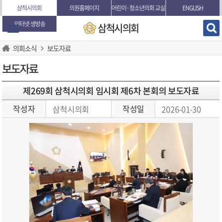
본문바로가기
삼척시의회
의원홈페이지
어린이·청소년의회 교실
ENGLISH
인터넷 생방송
삼척시의회
의회소식
보도자료
보도자료
제269회 삼척시의회 임시회 제6차 본회의 보도자료
작성자
작성일
삼척시의회
2026-01-30