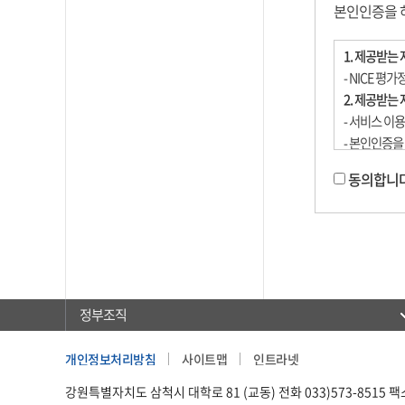
본인인증을 하
1. 제공받는 
- NICE 평가
2. 제공받는
- 서비스 이
- 본인인증을
- 휴대폰 사
동의합니다
- 부정 이용 
3. 제공하는
- 성명, 성
4. 제공받는
- 이용자의
경우 해당 정보
정부조직
존하는 정보의
촉진 및 정보보
개인정보처리방침
사이트맵
인트라넷
니다.
5. 동의를 
강원특별자치도 삼척시 대학로 81 (교동) 전화 033)573-8515 팩스 0
- 이용자는 