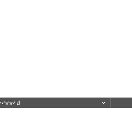
주요공공기관