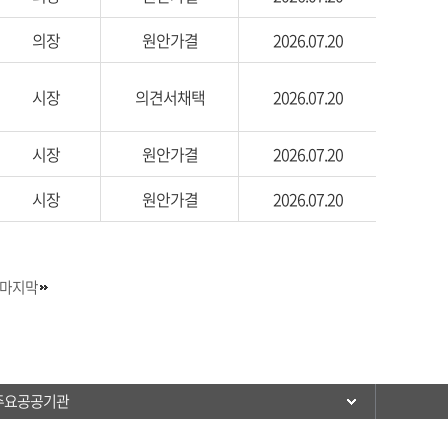
의장
원안가결
2026.07.20
시장
의견서채택
2026.07.20
시장
원안가결
2026.07.20
시장
원안가결
2026.07.20
마지막
주요공공기관