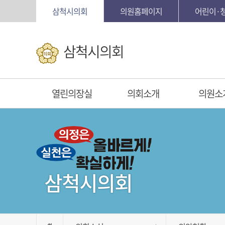
본문바로가기
삼척시의회
의원홈페이지
어린이·
삼척시의회
열린의장실
의회소개
의원소
삼척시의회