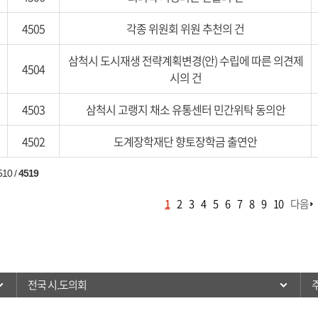
4505
각종 위원회 위원 추천의 건
삼척시 도시재생 전략계획변경(안) 수립에 따른 의견제
4504
시의 건
4503
삼척시 고랭지 채소 유통센터 민간위탁 동의안
4502
도계장학재단 향토장학금 출연안
510
/
4519
1
2
3
4
5
6
7
8
9
10
다음
전국 시.도의회