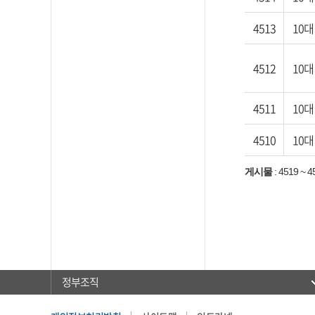
4513
10대
4512
10대
4511
10대
4510
10대
게시물
:
4519 ~ 4
정부조직