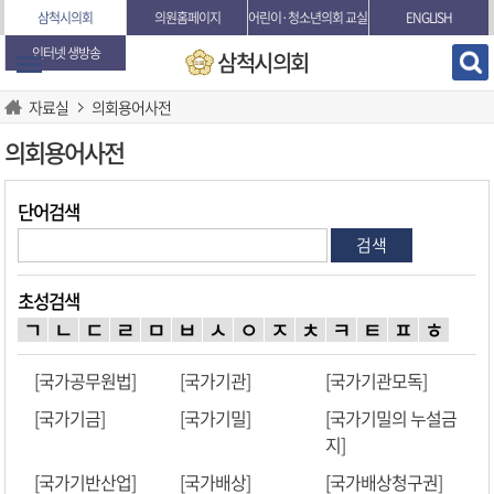
본문바로가기
삼척시의회
의원홈페이지
어린이·청소년의회 교실
ENGLISH
인터넷 생방송
삼척시의회
자료실
의회용어사전
의회용어사전
단어검색
검색
초성검색
ㄱ
ㄴ
ㄷ
ㄹ
ㅁ
ㅂ
ㅅ
ㅇ
ㅈ
ㅊ
ㅋ
ㅌ
ㅍ
ㅎ
[국가공무원법]
[국가기관]
[국가기관모독]
[국가기금]
[국가기밀]
[국가기밀의 누설금
지]
[국가기반산업]
[국가배상]
[국가배상청구권]