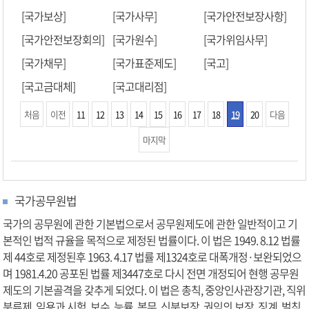
[국가보상]
[국가사무]
[국가안전보장사항]
[국가안전보장회의]
[국가원수]
[국가위임사무]
[국가채무]
[국가표준제도]
[국고]
[국고금대체]
[국고대리점]
처음
이전
11
12
13
14
15
16
17
18
19
20
다음
마지막
국가공무원법
국가의 공무원에 관한 기본법으로서 공무원제도에 관한 일반적이고 기
본적인 법적 규율을 목적으로 제정된 법률이다. 이 법은 1949. 8.12 법률
제 44호로 제정된후 1963. 4.17 법률 제1324호로 대폭개정·보완되었으
며 1981.4.20 공포된 법률 제3447호로 다시 전면 개정되어 현행 공무원
제도의 기본골격을 갖추게 되었다. 이 법은 총칙, 중앙인사관장기관, 직위
분류제, 임용과 시험, 보수, 능률, 복무, 신분보장, 권익의 보장, 징계, 벌칙,