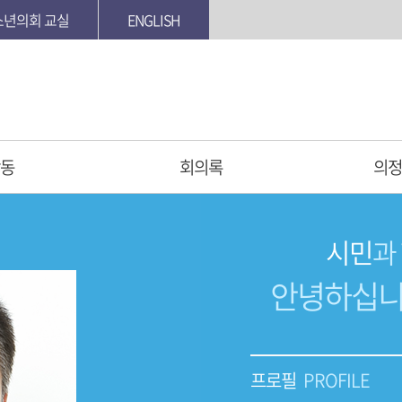
소년의회 교실
ENGLISH
동
회의록
의정
시민
과
안녕하십니
프로필
PROFILE