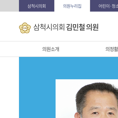
본문바로가기
삼척시의회
의원누리집
어린이·청
삼척시의회
김민철 의원
의원소개
의정활