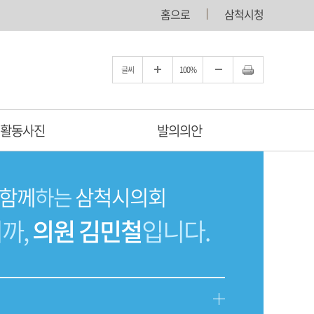
홈으로
삼척시청
글씨
100%
활동사진
발의의안
함께
하는
삼척시의회
까,
의원 김민철
입니다.