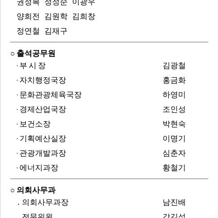
권정복 정정순 이광우
양희전 김원학 김희창
정연철 김재구
○ 출석공무원
· 부 시 장
김광철
· 자치행정국장
홍금화
· 문화관광체육국장
하영미
· 경제산업국장
조인성
· 보건소장
박현숙
· 기획예산실장
이명기
· 관광개발과장
심춘자
· 에너지과장
황철기
○ 의회사무과
․ 의회사무과장
남진배
․ 전문위원
강길석