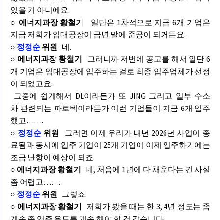
있을 거 아니에요.
○ 에너지과장 황철기
일단은 1차적으로 지금 6개 기업은
지금 저희가 임대공장이 금년 말에 준공이 되거든요.
○
정정순
위원
네.
○ 에너지과장 황철기
그러니까 저번에 공고를 해서 일단 6
개 기업은 임대공장에 입주하는 걸로 최종 입주업체가 선정
이 되었고요.
그중에 쉽게해서 DL이라든가 또 JING 그리고 일부 수소
차 관련되는 파로텍이라든가 이런 기업들이 지금 6개 입주
했고…….
○
정정순
위원
그러면 이제 우리가 내년 2026년 사업이 종
료됨과 동시에 입주 기업이 25개 기업이 이제 입주하기에는
조금 난항이 예상이 되죠.
○ 에너지과장 황철기
네, 처음에 1년에 다 채운다는 건 사실
좀 어렵고…….
○
정정순
위원
그렇죠.
○ 에너지과장 황철기
저희가 봤을 때는 한 3, 4년 정도는 좀
계속 좀 입주 유도를 계속 해야 할 것 같습니다.