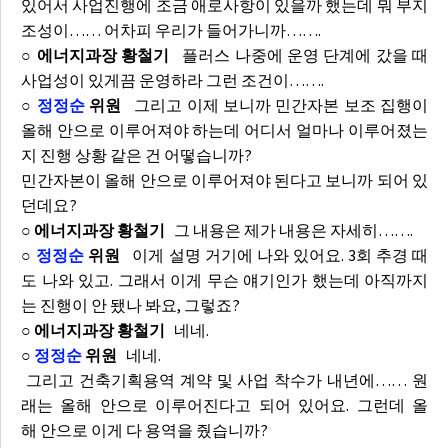
있어서 사업진행에 조금 애로사항이 있을까 했는데 뭐 부지
조성이…… 어차피 우리가 들어가니까…….
○ 에너지과장 황철기
플러스 나중에 운영 단계에 갔을 때
사업성이 있게끔 운영하라 그런 조건이…….
○
정정순
위원
그리고 이제 보니까 민간자본 보조 집행이
올해 안으로 이루어져야 하는데 어디서 얼마나 이루어졌는
지 진행 상황 같은 건 어떻습니까?
민간자본이 올해 안으로 이루어져야 된다고 보니까 되어 있
던데요?
○ 에너지과장 황철기
그 내용은 제가 내용은 자세히…….
○
정정순
위원
이게 설명 거기에 나와 있어요. 3회 추경 때
도 나와 있고. 그래서 이게 무슨 얘기인가 했는데 아직까지
는 진행이 안 됐나 봐요, 그렇죠?
○ 에너지과장 황철기
네네.
○
정정순
위원
네네.
그리고 건축기획용역 계약 및 사업 착수가 내년에…… 원
래는 올해 안으로 이루어진다고 되어 있어요. 그런데 올
해 안으로 이게 다 용역을 줬습니까?