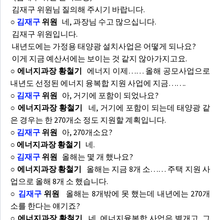
김재구 위원님 질의해 주시기 바랍니다.
○
김재구
위원
네, 과장님 수고 많으십니다.
김재구 위원입니다.
내년도에는 가정용 태양광 설치사업은 어떻게 되나요?
이게 지금 예산서에는 보이는 것 같지 않아가지고요.
○ 에너지과장 황철기
에너지 이제…… 올해 공모사업으로
내년도 선정된 에너지 융복합 지원 사업에 지금…….
○
김재구
위원
아, 거기에 포함이 되었나요?
○ 에너지과장 황철기
네, 거기에 포함이 되는데 태양광 같
은 경우는 한 270개소 정도 지원할 계획입니다.
○
김재구
위원
아, 270개소요?
○ 에너지과장 황철기
네.
○
김재구
위원
올해는 몇 개 했나요?
○ 에너지과장 황철기
올해는 지금 8개 소…… 주택 지원 사
업으로 올해 8개 소 했습니다.
○
김재구
위원
올해는 8개밖에 못 했는데 내년에는 270개
소를 한다는 얘기죠?
○ 에너지과장 황철기
네, 에너지융복합 사업은 별개고, 그