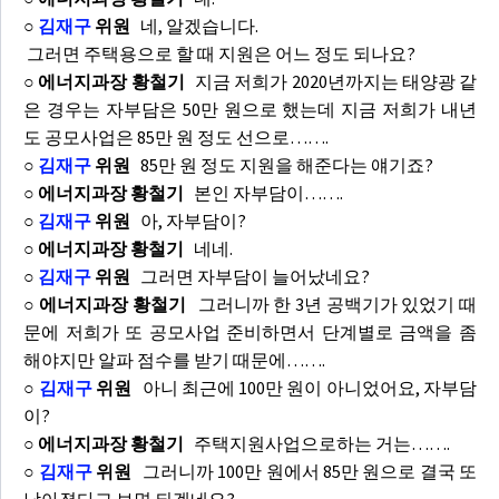
○
김재구
위원
네, 알겠습니다.
그러면 주택용으로 할 때 지원은 어느 정도 되나요?
○ 에너지과장 황철기
지금 저희가 2020년까지는 태양광 같
은 경우는 자부담은 50만 원으로 했는데 지금 저희가 내년
도 공모사업은 85만 원 정도 선으로…….
○
김재구
위원
85만 원 정도 지원을 해준다는 얘기죠?
○ 에너지과장 황철기
본인 자부담이…….
○
김재구
위원
아, 자부담이?
○ 에너지과장 황철기
네네.
○
김재구
위원
그러면 자부담이 늘어났네요?
○ 에너지과장 황철기
그러니까 한 3년 공백기가 있었기 때
문에 저희가 또 공모사업 준비하면서 단계별로 금액을 좀
해야지만 알파 점수를 받기 때문에…….
○
김재구
위원
아니 최근에 100만 원이 아니었어요, 자부담
이?
○ 에너지과장 황철기
주택지원사업으로하는 거는…….
○
김재구
위원
그러니까 100만 원에서 85만 원으로 결국 또