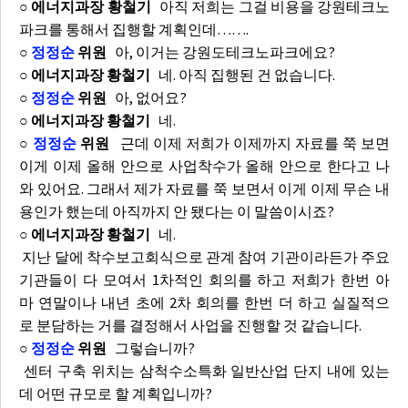
○ 에너지과장 황철기
아직 저희는 그걸 비용을 강원테크노
파크를 통해서 집행할 계획인데…….
○
정정순
위원
아, 이거는 강원도테크노파크에요?
○ 에너지과장 황철기
네. 아직 집행된 건 없습니다.
○
정정순
위원
아, 없어요?
○ 에너지과장 황철기
네.
○
정정순
위원
근데 이제 저희가 이제까지 자료를 쭉 보면
이게 이제 올해 안으로 사업착수가 올해 안으로 한다고 나
와 있어요. 그래서 제가 자료를 쭉 보면서 이게 이제 무슨 내
용인가 했는데 아직까지 안 됐다는 이 말씀이시죠?
○ 에너지과장 황철기
네.
지난 달에 착수보고회식으로 관계 참여 기관이라든가 주요
기관들이 다 모여서 1차적인 회의를 하고 저희가 한번 아
마 연말이나 내년 초에 2차 회의를 한번 더 하고 실질적으
로 분담하는 거를 결정해서 사업을 진행할 것 같습니다.
○
정정순
위원
그렇습니까?
센터 구축 위치는 삼척수소특화 일반산업 단지 내에 있는
데 어떤 규모로 할 계획입니까?