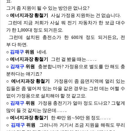
요.
그거 좀 지원이 될 수 있는 방안은 없나요?
○ 에너지과장 황철기
사실 가정용 지원하는 건 없습니다.
그런데 지금 저희가 사실 뭐 전기 자동차가 한 보급 대수
가 한 1,000대 정도 되거든요.
그런데 설치된 충전소가 한 600개 정도 되거든요, 전
부 다 하면.
○
김재구
위원
네네.
○ 에너지과장 황철기
그런 걸 봤을 때는…….
○
김재구
위원
충분합니까? 가정용으로 별도를 안 해도 충
분하다는 얘기죠?
○ 에너지과장 황철기
가정용이 좀 읍면지역에 멀리 있는
집들은 좀 떨어져 있는 마을 같은 경우는 그런 데는 어쩔 수
없이 가정용으로 설치해야 할 것 같고요.
○
김재구
위원
가정용 충전기가 얼마 정도 드나요? 그렇게
많이 들 것 같지는 않은데…….
○ 에너지과장 황철기
한 40만 원∼50만 원 정도…….
○
김재구
위원
그러니까 거기서 조금 지원을 해줘도 무리