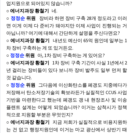
업지원으로 되어있지 않습니까?
○ 에너지과장 황철기
네.
○
정정순
위원
장비라 하면 장비 구축 28개 정도라고 이러
면 이게 이제 다 준비가 돼야지만 이제 사업이 진행되는 거
아닙니까? 여기에 대해서 간단하게 설명을 주신다면요?
○ 에너지과장 황철기
내년도 예산이 65억 원인데 일부는 1
차 장비 구축하는 게 또 있거든요.
○
정정순
위원
아, 1차 장비 구축하는 게 있어요?
○ 에너지과장 황철기
1차 장비 구축 기간이 사실 1년에서 2
년 걸리는 장비들이 있다 보니까 장비 발주도 일부 먼저 할
것 같습니다.
○
정정순
위원
그다음에 이산화탄소를 폐갱도 지중에다가
저장해서 탄소저장기술의 확보라든가 실질적인 CCUS 사업
기반을 마련한다고 했는데 폐갱도 갱 내 현장조사 및 이송
플랜트 설계는 어떻게 되었습니까? 이거는 삼척시가 정책
적으로 지원할 부분은 무엇인지?
○ 에너지과장 황철기
지금 저희가 실질적으로 비용지원하
는 건 없고 행정지원인데 이거는 마교 광산에서 상반기 때