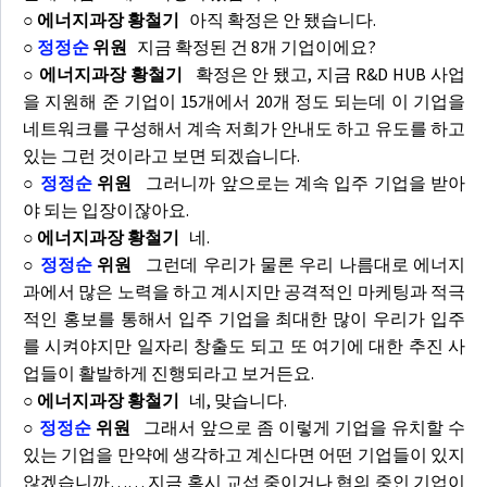
○ 에너지과장 황철기
아직 확정은 안 됐습니다.
○
정정순
위원
지금 확정된 건 8개 기업이에요?
○ 에너지과장 황철기
확정은 안 됐고, 지금 R&D HUB 사업
을 지원해 준 기업이 15개에서 20개 정도 되는데 이 기업을
네트워크를 구성해서 계속 저희가 안내도 하고 유도를 하고
있는 그런 것이라고 보면 되겠습니다.
○
정정순
위원
그러니까 앞으로는 계속 입주 기업을 받아
야 되는 입장이잖아요.
○ 에너지과장 황철기
네.
○
정정순
위원
그런데 우리가 물론 우리 나름대로 에너지
과에서 많은 노력을 하고 계시지만 공격적인 마케팅과 적극
적인 홍보를 통해서 입주 기업을 최대한 많이 우리가 입주
를 시켜야지만 일자리 창출도 되고 또 여기에 대한 추진 사
업들이 활발하게 진행되라고 보거든요.
○ 에너지과장 황철기
네, 맞습니다.
○
정정순
위원
그래서 앞으로 좀 이렇게 기업을 유치할 수
있는 기업을 만약에 생각하고 계신다면 어떤 기업들이 있지
않겠습니까…… 지금 혹시 교섭 중이거나 협의 중인 기업이