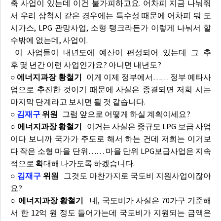
축 사업이 있는데 이건 불가피하고요. 어차피 지금 나눠줘
서 우리 삼척시 같은 경우에는 특수성 때문에 어차피 뭐 도
시가스, LPG 관망사업, 소형 탱크라든가 이렇게 나눠서 할
수밖에 없는데, 사업이.
이 사업들이 내년도에 예산이 편성되어 있는데 그 추
후 몇 년간 이런 사업인가요? 아니면 내년도?
○ 에너지과장 황철기
이게 이제 정부에서…… 정부 예타사
업으로 추진한 것이기 때문에 사실은 종결되면 저희 시는
마지막 단계라고 보시면 될 것 같습니다.
○
김재구
위원
그럼 앞으로 어떻게 하실 계획이세요?
○ 에너지과장 황철기
이거는 사실은 중규모 LPG 보급 사업
이다 보니까 국가가 주도로 해서 하는 건데 저희는 이거보
다 작은 소형 마을 단위…… 마을 단위 LPG보급사업은 지속
적으로 확대해 나가도록 하겠습니다.
○
김재구
위원
그것도 마찬가지로 국도비 지원사업이잖아
요?
○ 에너지과장 황철기
네, 국도비가 사실은 70가구 기준해
서 한 12억 원 정도 들어가는데 국도비가 지원되는 금액은