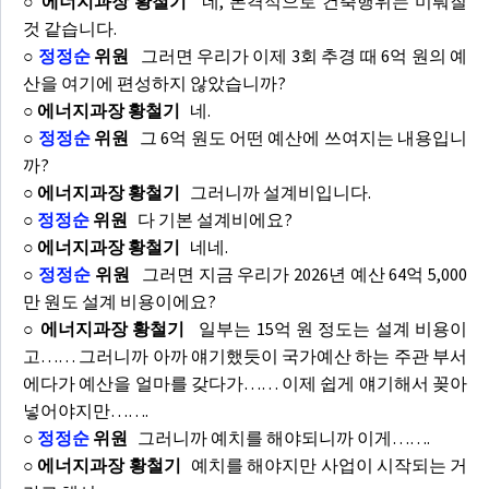
○ 에너지과장 황철기
네, 본격적으로 건축행위는 미뤄질
것 같습니다.
○
정정순
위원
그러면 우리가 이제 3회 추경 때 6억 원의 예
산을 여기에 편성하지 않았습니까?
○ 에너지과장 황철기
네.
○
정정순
위원
그 6억 원도 어떤 예산에 쓰여지는 내용입니
까?
○ 에너지과장 황철기
그러니까 설계비입니다.
○
정정순
위원
다 기본 설계비에요?
○ 에너지과장 황철기
네네.
○
정정순
위원
그러면 지금 우리가 2026년 예산 64억 5,000
만 원도 설계 비용이에요?
○ 에너지과장 황철기
일부는 15억 원 정도는 설계 비용이
고…… 그러니까 아까 얘기했듯이 국가예산 하는 주관 부서
에다가 예산을 얼마를 갖다가…… 이제 쉽게 얘기해서 꽂아
넣어야지만…….
○
정정순
위원
그러니까 예치를 해야되니까 이게…….
○ 에너지과장 황철기
예치를 해야지만 사업이 시작되는 거