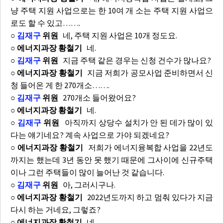
냥 주택 지원 사업으로는 한 10여 개 소는 주택 지원 사업으
로도 할 수 있고…….
○
김재구
위원
네, 주택 지원 사업은 10개 정도요.
○ 에너지과장 황철기
네.
○
김재구
위원
지금 주택 같은 경우는 신청 건수가 많나요?
○ 에너지과장 황철기
지금 저희가 공모사업 준비하면서 신
청 들어온 게 한 270개소…….
○
김재구
위원
270개소 들어왔어요?
○ 에너지과장 황철기
네.
○
김재구
위원
아직까지 상당수 설치가 안 된 데가 많이 있
다는 얘기네요? 계속 사업으로 가야 되겠네요?
○ 에너지과장 황철기
저희가 에너지융복합 사업을 22년도
까지는 했는데 3년 동안 못 했기 때문에 그사이에 신규주택
이나 그런 주택들이 많이 늘어난 것 같습니다.
○
김재구
위원
아, 그러시구나.
○ 에너지과장 황철기
2022년도까지 하고 멈춰 있다가 지금
다시 하는 거네요, 그렇죠?
○ 에너지과장 황철기
네.