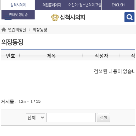
본문바로가기
삼척시의회
의원홈페이지
어린이·청소년의회 교실
ENGLISH
인터넷 생방송
삼척시의회
열린의장실
의장동정
의장동정
번호
제목
작성자
작
검색된 내용이 없습니
게시물
:
-135 ~ 1
/
15