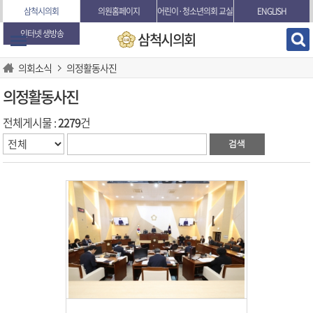
본문바로가기
삼척시의회
의원홈페이지
어린이·청소년의회 교실
ENGLISH
인터넷 생방송
삼척시의회
의회소식
의정활동사진
의정활동사진
전체게시물 :
2279
건