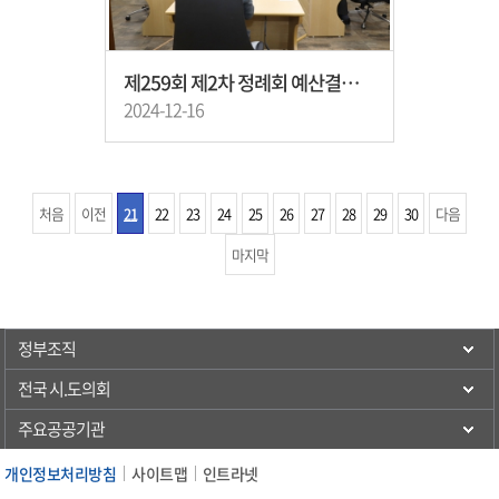
제259회 제2차 정례회 예산결산특별위원회 제11차 회의
2024-12-16
처음
이전
21
22
23
24
25
26
27
28
29
30
다음
마지막
정부조직
전국 시.도의회
주요공공기관
개인정보처리방침
사이트맵
인트라넷