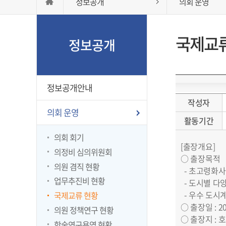
정보공개
의회 운영
국제교류
정보공개
정보공개안내
작성자
의회 운영
활동기간
의회 회기
[출장개요]
의정비 심의위원회
○ 출장목적
의원 겸직 현황
- 초고령화사
업무추진비 현황
- 도시별 다
- 우수 도시
국제교류 현황
○ 출장일 : 2023
의원 정책연구 현황
○ 출장지 : 
학술연구용역 현황