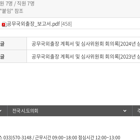
원 7명 / 직원 7명
 "붙임" 참조
공무국외출장_보고서.pdf
[458]
음글
공무국외출장 계획서 및 심사위원회 회의록[2024년 
전글
공무국외출장 계획서 및 심사위원회 회의록[2023년 
전국 시.도의회
33)570-3148 / 근무시간 09:00~18:00 점심시간 12:00~13:00