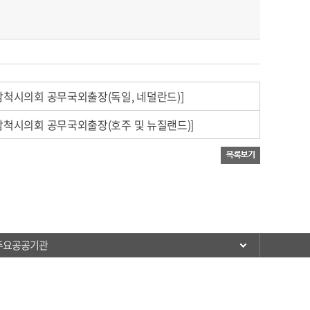
삼척시의회 공무국외출장(독일, 네덜란드)]
삼척시의회 공무국외출장(호주 및 뉴질랜드)]
주요공공기관