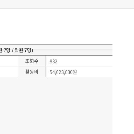
7명 / 직원 7명)
조회수
832
활동비
54,623,630원