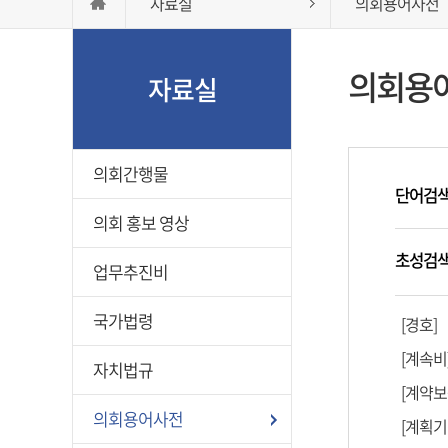
자료실
의회용어사전
의회용
자료실
의회간행물
단어검
의회 홍보 영상
초성검
업무추진비
국가법령
[경호]
[계속비
자치법규
[계약보
의회용어사전
[계획기