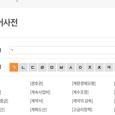
어사전
색
색
ㄱ
ㄴ
ㄷ
ㄹ
ㅁ
ㅂ
ㅅ
ㅇ
ㅈ
ㅊ
ㅋ
[경호권]
[계량경제모형]
]
[계속사업비]
[계수조정]
증금]
[계약서]
[계약의 감독]
간]
[계획도산]
[고금리정책]