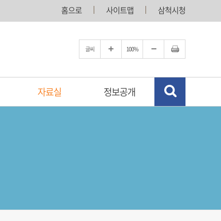
홈으로
사이트맵
삼척시청
글씨
100%
자료실
정보공개