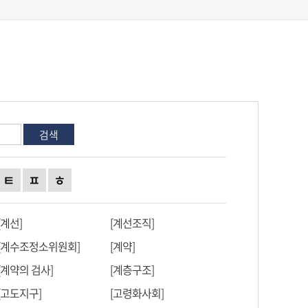
검색
ㅌ
ㅍ
ㅎ
[계선]
[계선조직]
[계수조정소위원회]
[계약]
[계약의 검사]
[계층구조]
[고도지구]
[고령화사회]