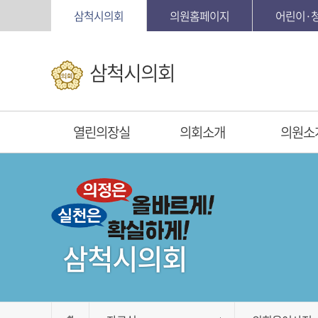
본문바로가기
삼척시의회
의원홈페이지
어린이·
삼척시의회
열린의장실
의회소개
의원소
삼척시의회