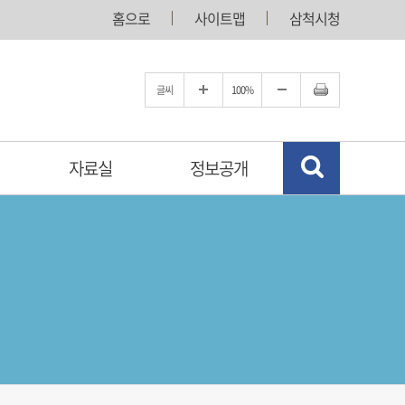
홈으로
사이트맵
삼척시청
글씨
100%
자료실
정보공개