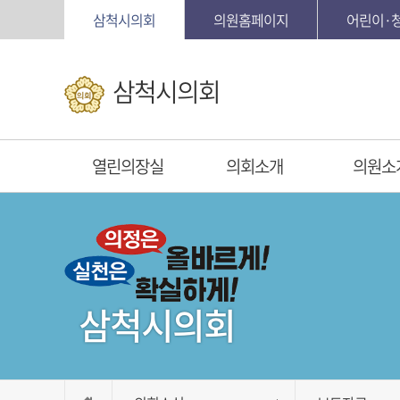
본문바로가기
삼척시의회
의원홈페이지
어린이·
삼척시의회
열린의장실
의회소개
의원소
삼척시의회