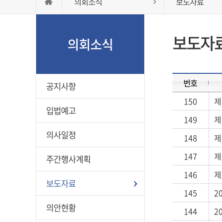
의회소식
보도자료
보도자
의회소식
번호
공지사항
150
제
입법예고
149
제
의사일정
148
제
147
제
주간행사계획
146
제
보도자료
145
2
의안현황
144
2