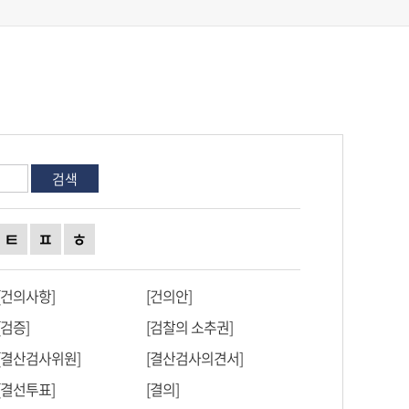
검색
ㅌ
ㅍ
ㅎ
[건의사항]
[건의안]
[검증]
[검찰의 소추권]
[결산검사위원]
[결산검사의견서]
[결선투표]
[결의]