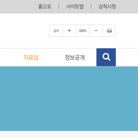
홈으로
사이트맵
삼척시청
글씨
100%
자료실
정보공개