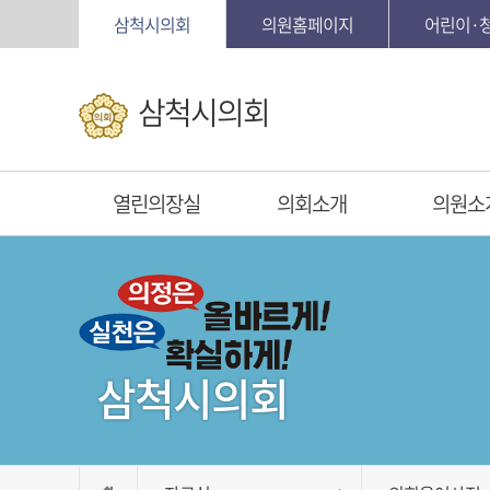
본문바로가기
삼척시의회
의원홈페이지
어린이·
삼척시의회
열린의장실
의회소개
의원소
삼척시의회