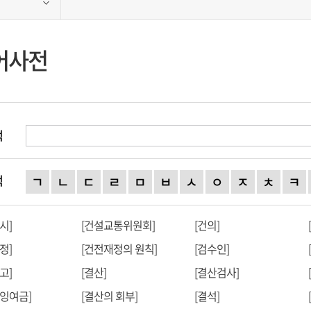
어사전
색
색
ㄱ
ㄴ
ㄷ
ㄹ
ㅁ
ㅂ
ㅅ
ㅇ
ㅈ
ㅊ
ㅋ
시]
[건설교통위원회]
[건의]
정]
[건전재정의 원칙]
[검수인]
고]
[결산]
[결산검사]
잉여금]
[결산의 회부]
[결석]