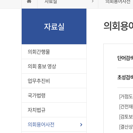
자료실
의회용어사전
의회용
자료실
의회간행물
단어검
의회 홍보 영상
초성검
업무추진비
국가법령
[거점도
[건전재
자치법규
[검토보
의회용어사전
[결산상