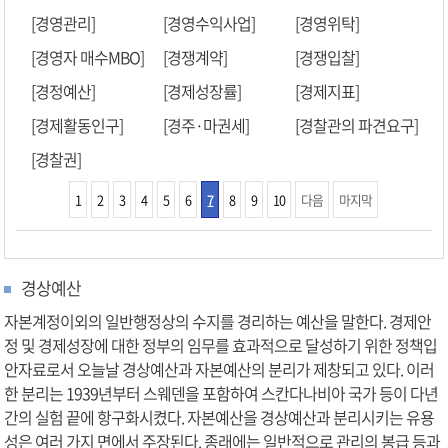
[경영관리]
[경영수익사업]
[경영위탁]
[경영자 매수MBO]
[경쟁계약]
[경쟁입찰]
[경정예산]
[경제성장률]
[경제지표]
[경제활동인구]
[경주·마권세]
[경찰관의 파견요구]
[경찰권]
1
2
3
4
5
6
7
8
9
10
다음
마지막
경상예산
자본계정이외의 일반행정상의 수지를 경리하는 예산을 말한다. 경제안
정 및 경제성장에 대한 정부의 임무를 효과적으로 달성하기 위한 정책입
안자료로서 오늘날 경상예산과 자본예산의 분리가 제창되고 있다. 이러
한 분리는 1939년부터 스웨덴을 포함하여 스칸다나비아 국가 등이 다년
간의 실험 끝에 항구화시켰다. 자본예산을 경상예산과 분리시키는 유용
성은 여러 가지 면에서 주장된다. 종래에는 일반적으로 관리의 봉급 등과