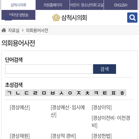
본문바로가기
삼척시의회
의원홈페이지
어린이·청소년의회 교실
ENGLISH
인터넷 생방송
삼척시의회
자료실
의회용어사전
의회용어사전
단어검색
검색
초성검색
ㄱ
ㄴ
ㄷ
ㄹ
ㅁ
ㅂ
ㅅ
ㅇ
ㅈ
ㅊ
ㅋ
ㅌ
ㅍ
ㅎ
[경상예산]
[경상예산·임시예
[경상이익]
산]
[경상이전비·이전경
비]
[경상재원]
[경상적 경비]
[경성헌법]