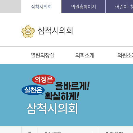
본문바로가기
삼척시의회
의원홈페이지
어린이·
삼척시의회
열린의장실
의회소개
의원소
삼척시의회