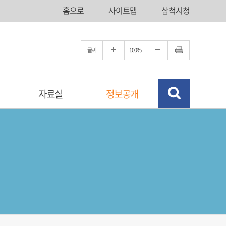
홈으로
사이트맵
삼척시청
글씨
100%
자료실
정보공개