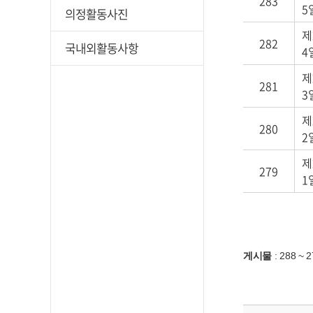
283
5
의정활동사진
제
282
국내외활동사항
4
제
281
3
제
280
2
제
279
1
게시물
:
288 ~ 2