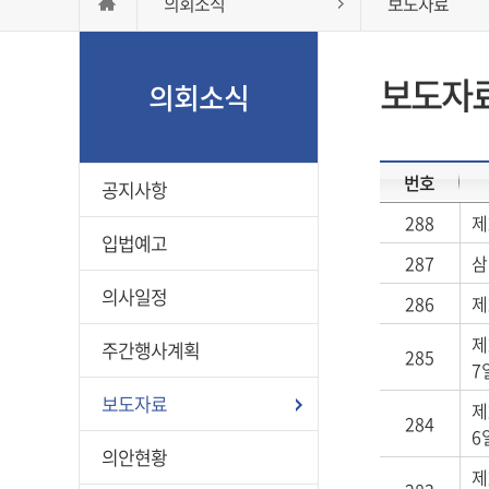
의회소식
보도자료
보도자
의회소식
번호
공지사항
288
제
입법예고
287
삼
의사일정
286
제
제
주간행사계획
285
7
보도자료
제
284
6
의안현황
제