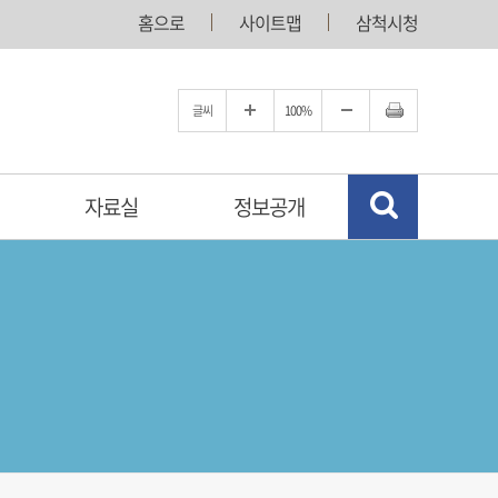
홈으로
사이트맵
삼척시청
글씨
100%
자료실
정보공개