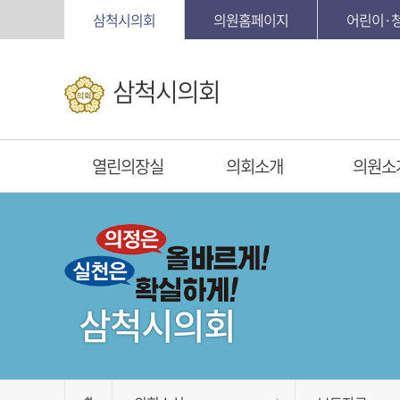
본문바로가기
삼척시의회
의원홈페이지
어린이·
삼척시의회
열린의장실
의회소개
의원소
삼척시의회